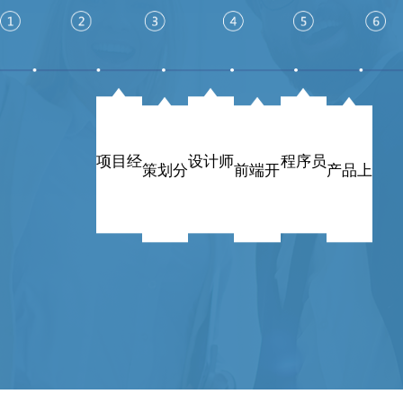
项目经
设计师
程序员
策划分
前端开
产品上
理
析
发
线