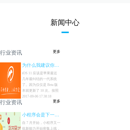
新闻中心
更多
行业资讯
为什么我建议你别升级 iOS 11？
iOS 11 应该是苹果最近
几年最纠结的一代系统
了。因为仅仅是 Beta 版
本就更新了 10 次。按照
苹果惯例，苹果一般会有
2017-09-06 17:38:18
更多
行业资讯
5 个 Beta 版系统，之后就
会来到和正式版系统无限
接近的 GM 版。但从苹
小程序会是下一个电商蓝海吗？
果 WWDC 2017 后，iOS
自 7 月开始，小程序又一
11 整整更新了 10 个版
批新能力开始密集上线，