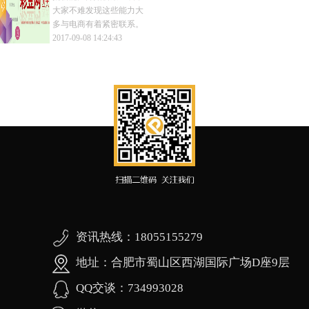
本，终于在今天凌晨 1 点
大家不难发现这些能力大
开始了正式版的推送。
多与电商有着紧密联系。
特别是社交立减金等内测
2017-09-08 14:24:43
功能的推出，让更多人关
注小程序打通社交与购物
的能力。
资讯热线：18055155279
地址：合肥市蜀山区西湖国际广场D座9层
QQ交谈：734993028