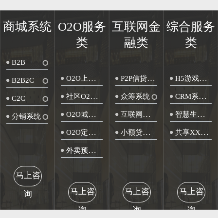
商城系统
O2O服务
互联网金
综合服务
类
融类
类
B2B
O2O上面服务
P2P信贷系统
H5游戏开发
B2B2C
社区O2O服务
众筹系统
CRM系统开发
C2C
O2O城市生活服务
互联网保险类
智慧生活系
分销系统
O2O定制服务
小额贷款类
共享XX平台开发
外卖预定系统
马上咨
马上咨
马上咨
马上咨
询
询
询
询